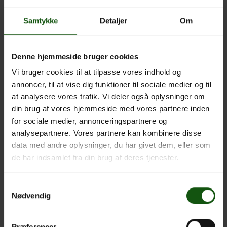
har forsøgt at løse denne udfordring med sær-
undervisning, hvilket har givet udfordringer både for jer, for
Samtykke
Detaljer
Om
lærerne og for vores administration.
Der er også en planlagt renovering af skolen i uge 4, 5 og 6,
Denne hjemmeside bruger cookies
hvilket under alle omstændigheder vil give forstyrrelser –
vandet skal lukkes kortvarigt, og der skal skæres i nogle rør,
Vi bruger cookies til at tilpasse vores indhold og
hvilket vil larme.
annoncer, til at vise dig funktioner til sociale medier og til
at analysere vores trafik. Vi deler også oplysninger om
Vi har derfor besluttet at lave al undervisning
din brug af vores hjemmeside med vores partnere inden
virtuel fra og med onsdag den 26/1 til og med
for sociale medier, annonceringspartnere og
fredag den 11/2. Det betyder også, at I ikke skal
analysepartnere. Vores partnere kan kombinere disse
henvende jer til skolen længere angående corona,
data med andre oplysninger, du har givet dem, eller som
da særundervisningslisten afskaffes fra i morgen.
de har indsamlet fra din brug af deres tjenester.
Husk stadigvæk at skrive i fraværsårsager, hvis du
ikke kan deltage i undervisningen.
Samtykkevalg
Det er stadigvæk muligt at tage på ekskursion med sin
Nødvendig
klasse og lærer eller i særlige tilfælde komme på skolen for
at lave forsøg i de naturvidenskabelige fag.
Præferencer