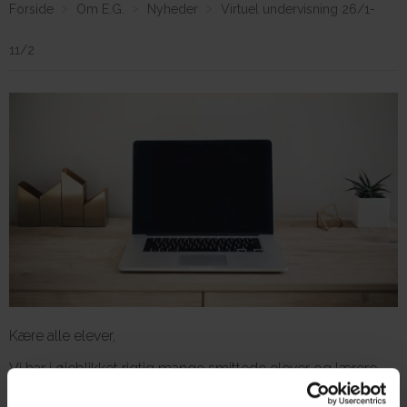
Forside
Om E.G.
Nyheder
Virtuel undervisning 26/1-
11/2
Om E.G.
Kære alle elever,
Vi har i øjeblikket rigtig mange smittede elever og lærere.
Der har også været/er mange hjemme som nær kontakt. Vi