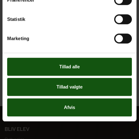
Studievejledningen har stadigvæk åbent, bare online.
2m, 2s, 2t, 2u, 2v og 2z gennemfører som planlagt
Statistik
samfundscup fysisk på skolen på fredag.
Hvis I har spørgsmål til ovenstående, kan I skrive på
Marketing
post@egegym.dk
eller ringe på skolens hovednummer
47183300.
Vi glæder os til at se jer på skolen igen i uge 8 forhåbentlig
Tillad alle
uden alt for mange restriktioner.
Med venlig hilsen
Tillad valgte
Ledelsen (Camilla Rye, Ida Friis, Bolette Wulff, Esben Juste)
Afvis
BLIV ELEV