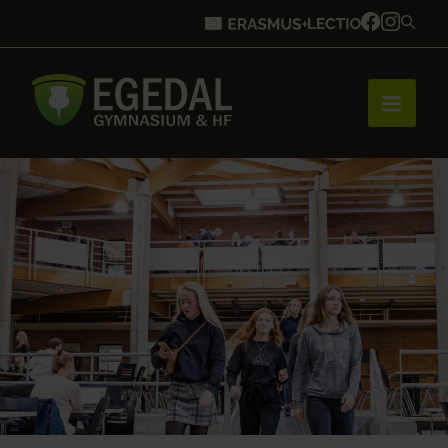
Forside
Brobygning
Bliv elev
Vores uddannelser