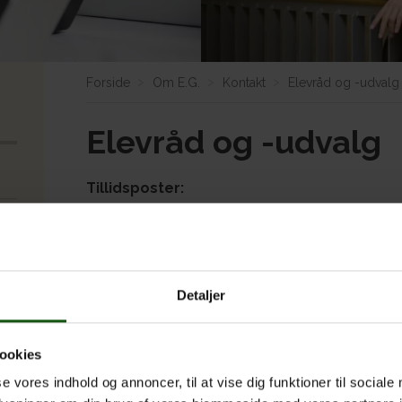
Forside
Om E.G.
Kontakt
Elevråd og -udvalg
Elevråd og -udvalg
Tillidsposter:
Forperson og kontakt til Danske Gymnasieelever
Næstforpersoner: Bastian 3u og Mikkel 3a
Elevrepræsentant i skolebestyrelsen – skoleåret
Detaljer
2a
,
Victoria Graef 3a
Øvrige udvalg: Kontakt EGs kontor
ookies
se vores indhold og annoncer, til at vise dig funktioner til sociale