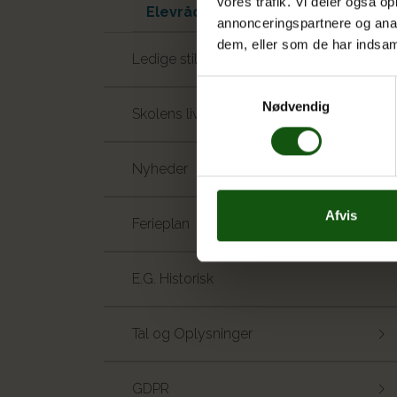
vores trafik. Vi deler også 
Elevråd og -udvalg
annonceringspartnere og anal
dem, eller som de har indsaml
Ledige stillinger
Samtykkevalg
Nødvendig
Skolens liv
Nyheder
Afvis
Ferieplan
E.G. Historisk
Tal og Oplysninger
GDPR