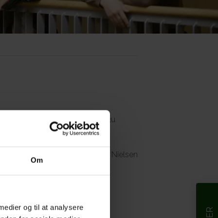
s Sammenslutning (DGS): Julie 3u
 2025/26:
William Angus Bowler Nielsen
Om
 medier og til at analysere