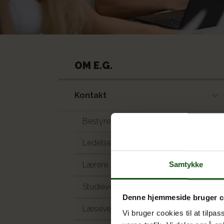
OM E.G.
Kontakt
Bestyrelsen
Ledelse og administrationen
Samtykke
Lærere
Studievejledningen
Denne hjemmeside bruger c
Læsevejlederne
Vi bruger cookies til at tilpas