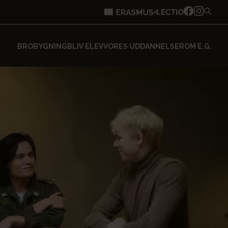
BROBYGNING
BLIV ELEV
VORES UDDANNELSER
OM E.G.