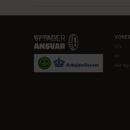
BLIV ELEV
VORES
Optagelse
STX
Til forældre
HF
Alle fag