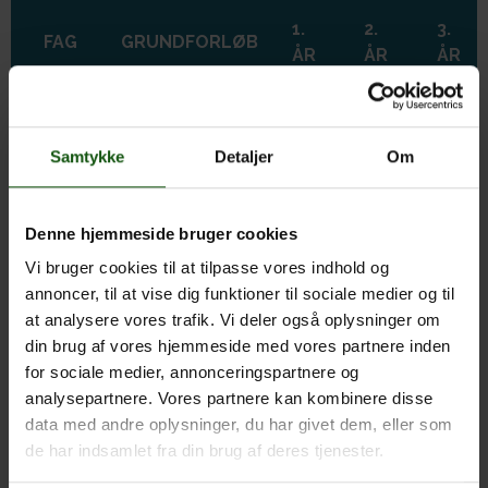
1.
2.
3.
FAG
GRUNDFORLØB
ÅR
ÅR
ÅR
Studieretningsfag
Samtykke
Detaljer
Om
2. fremmedsprog (vælg 1 af 4)
Latin C eller naturvidenskabeligt B-niveau
(vælg 1 af 4) (3g)
Denne hjemmeside bruger cookies
Vi bruger cookies til at tilpasse vores indhold og
Valgfag på C eller B-niveau (3g) (B-niveau,
annoncer, til at vise dig funktioner til sociale medier og til
hvis du har valgt latin C i første valg)
at analysere vores trafik. Vi deler også oplysninger om
din brug af vores hjemmeside med vores partnere inden
Valgfag på mindst C-niveau (3g) **
for sociale medier, annonceringspartnere og
analysepartnere. Vores partnere kan kombinere disse
Øvrige fag
data med andre oplysninger, du har givet dem, eller som
de har indsamlet fra din brug af deres tjenester.
* Hvis du vælger begyndersprog Fransk A eller Spansk A