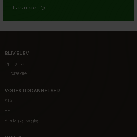
Læs mere
BLIV ELEV
Optagelse
Til forældre
VORES UDDANNELSER
STX
HF
Alle fag og valgfag