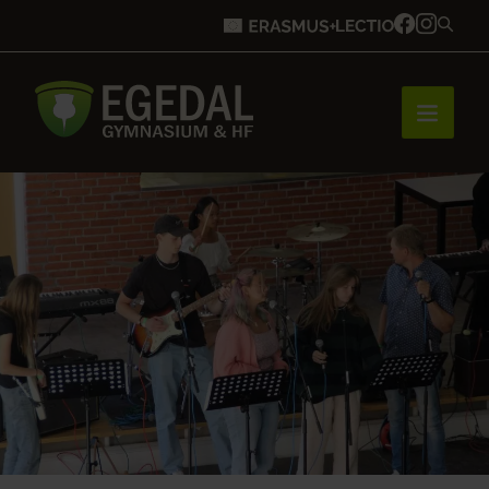
Forside
Brobygning
Bliv elev
Vores uddannelser