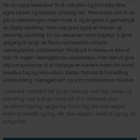
får du også redskaber til at udtrykke og formidle dine
egne tanker og følelser omkring det.
Med andre ord vil du
på studieretningen med musik A og engelsk A gennemgå
en
faglig udvikling
, men i høj grad også en
kreativ og
personlig udvikling
.
En stx-eksamen med Engelsk A giver
adgang til langt de fleste humanistisk rettede
videregående uddannelser
.
Musik på A-niveau er ikke et
krav til nogen videregående uddannelse, men det vil give
dig kompetencer til at forfølge en karriere inden for kunst,
kreative fag og innovation. Både i forhold til formidling,
undervisning, management og som professionel musiker.
I skemaet nedenfor ser du en oversigt over fag, niveau og
placering i det 3-årige forløb på STX. Skemaet viser
studieretningsfag, valgte fag (både fag der skal vælges
inden skolestart og fag, der skal vælges i løbet af 2g) og de
øvrige fag.