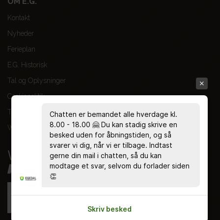
OM E.G.
Kontakt
Nyheder
Ferieplan
E.G. Historisk
Tal og Oplysninger
Cookiepolitik
Tilgængelighedserklæring
Chatten er bemandet alle hverdage kl.
8.00 - 18.00 🤗 Du kan stadig skrive en
Whistleblowerservice
besked uden for åbningstiden, og så
svarer vi dig, når vi er tilbage. Indtast
gerne din mail i chatten, så du kan
modtage et svar, selvom du forlader siden
👏
Skriv besked