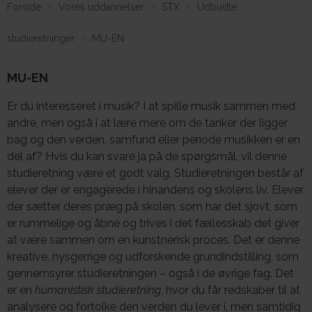
Forside
Vores uddannelser
STX
Udbudte
studieretninger
MU-EN
Om E.G.
MU-EN
Er du interesseret i musik? I at spille musik sammen med
andre, men også i at lære mere om de tanker der ligger
bag og den verden, samfund eller periode musikken er en
del af? Hvis du kan svare ja på de spørgsmål, vil denne
studieretning være et godt valg.
Studieretningen består af
elever der er engagerede i hinandens og skolens liv. Elever
der sætter deres præg på skolen, som har det sjovt, som
er rummelige og åbne og trives i det fællesskab det giver
at være sammen om en kunstnerisk proces.
Det er denne
kreative, nysgerrige og udforskende grundindstilling, som
gennemsyrer studieretningen – også i de øvrige fag.
Det
er en
humanistisk studieretning
, hvor du får redskaber til at
analysere og fortolke den verden du lever i, men samtidig