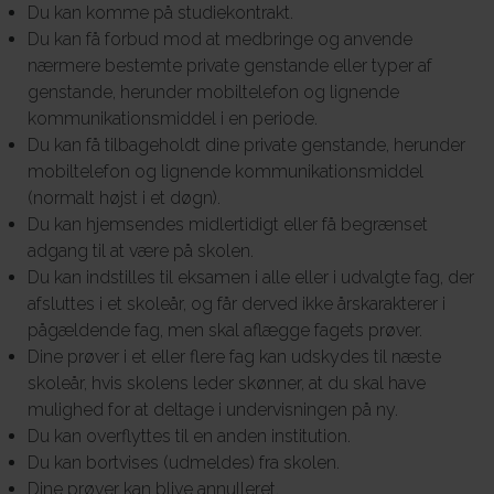
Du kan komme på studiekontrakt.
Du kan få forbud mod at medbringe og anvende
nærmere bestemte private genstande eller typer af
genstande, herunder mobiltelefon og lignende
kommunikationsmiddel i en periode.
Du kan få tilbageholdt dine private genstande, herunder
mobiltelefon og lignende kommunikationsmiddel
(normalt højst i et døgn).
Du kan hjemsendes midlertidigt eller få begrænset
adgang til at være på skolen.
Du kan indstilles til eksamen i alle eller i udvalgte fag, der
afsluttes i et skoleår, og får derved ikke årskarakterer i
pågældende fag, men skal aflægge fagets prøver.
Dine prøver i et eller flere fag kan udskydes til næste
skoleår, hvis skolens leder skønner, at du skal have
mulighed for at deltage i undervisningen på ny.
Du kan overflyttes til en anden institution.
Du kan bortvises (udmeldes) fra skolen.
Dine prøver kan blive annulleret.