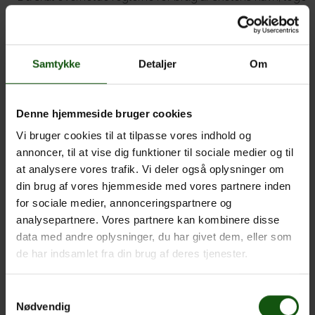
og billeder.
Du skal overholde skolens regler for brug af sociale
medier.
Samtykke
Detaljer
Om
Du skal overholde reglerne vedrørende lyd – og
billedoptagelser af undervisning mv.
Du skal overholde skolens ryge-, alkohol- og
Denne hjemmeside bruger cookies
rusmiddelpolitik.
Din gode adfærd omfatter også færdsel og parkering på
Vi bruger cookies til at tilpasse vores indhold og
skolens område.
annoncer, til at vise dig funktioner til sociale medier og til
Du skal følge anvisninger fra skolens medarbejdere.
at analysere vores trafik. Vi deler også oplysninger om
din brug af vores hjemmeside med vores partnere inden
for sociale medier, annonceringspartnere og
God adfærd
analysepartnere. Vores partnere kan kombinere disse
data med andre oplysninger, du har givet dem, eller som
Egedal Gymnasium og HF er en skole, hvor ansatte og
de har indsamlet fra din brug af deres tjenester.
elever omgås hinanden med respekt og omtanke og hvor
alle medvirker til at sikre en tryg og sund skolekultur.
Samtykkevalg
Vi forventer, at alle elever på Egedal Gymnasium & HF har
Nødvendig