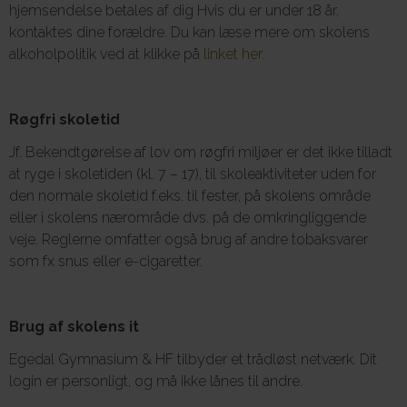
hjemsendelse betales af dig Hvis du er under 18 år,
kontaktes dine forældre. Du kan læse mere om skolens
alkoholpolitik ved at klikke på
linket her.
Røgfri skoletid
Jf. Bekendtgørelse af lov om røgfri miljøer er det ikke tilladt
at ryge i skoletiden (kl. 7 – 17), til skoleaktiviteter uden for
den normale skoletid f.eks. til fester, på skolens område
eller i skolens nærområde dvs. på de omkringliggende
veje. Reglerne omfatter også brug af andre tobaksvarer
som fx snus eller e-cigaretter.
Brug af skolens it
Egedal Gymnasium & HF tilbyder et trådløst netværk. Dit
login er personligt, og må ikke lånes til andre.