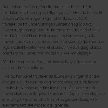
Der registreres fravær for alle skoleaktiviteter – både
moduler, aktiviteter og skriftlige opgaver. Hvis du ikke er til
stede i undervisningen, registreres du som 100 %
fraværende fra undervisningen uanset årsag (objektiv
fraværsregistrering). Hvis du kommer mindre end et halvt
modul for sent til undervisningen registreres du 50 %
fraværende. Hvis du er fraværende fra skemalagte moduler
pga. skoleaktiviteter f.eks. ekskursion med valgfag, skal du
orientere den lærer, hvis modul du ikke kan deltage i.
Så vil læreren sørge for, at du ikke få fravær fra det modul,
selvom du ikke deltager
Hvis du har været fraværende til undervisningen af andre
årsager, skal du samme dag notere årsagen til dit fravær i
Lectios fraværsårsager. Her kan du også notere om dit
fravær skyldes deltagelse i Forsvarets Dag eller varetagelse
af et borgerligt ombud. Det samme gælder deltagelse i
elevdemokratiske møder og lignende.