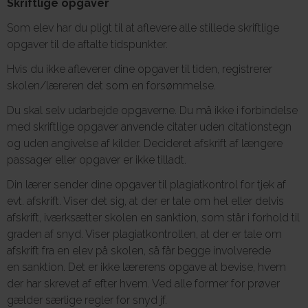
Skriftlige opgaver
Som elev har du pligt til at aflevere alle stillede skriftlige
opgaver til de aftalte tidspunkter.
Hvis du ikke afleverer dine opgaver til tiden, registrerer
skolen/læreren det som en forsømmelse.
Du skal selv udarbejde opgaverne. Du må ikke i forbindelse
med skriftlige opgaver anvende citater uden citationstegn
og uden angivelse af kilder. Decideret afskrift af længere
passager eller opgaver er ikke tilladt.
Din lærer sender dine opgaver til plagiatkontrol for tjek af
evt. afskrift. Viser det sig, at der er tale om hel eller delvis
afskrift, iværksætter skolen en sanktion, som står i forhold til
graden af snyd. Viser plagiatkontrollen, at der er tale om
afskrift fra en elev på skolen, så får begge involverede
en sanktion. Det er ikke lærerens opgave at bevise, hvem
der har skrevet af efter hvem. Ved alle former for prøver
gælder særlige regler for snyd jf.