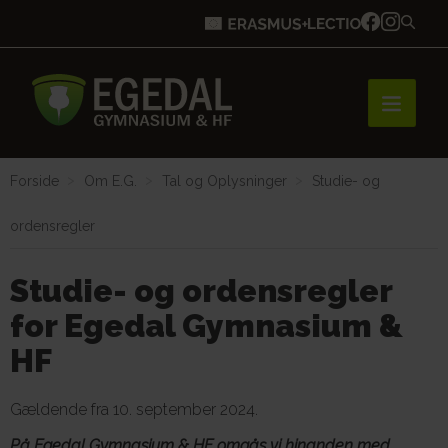
Forside
Om E.G.
Tal og Oplysninger
Studie- og
Forside
ordensregler
Brobygning
Studie- og ordensregler
for Egedal Gymnasium &
HF
Bliv elev
Gældende fra 10. september 2024.
Vores uddannelser
På Egedal Gymnasium & HF omgås vi hinanden med