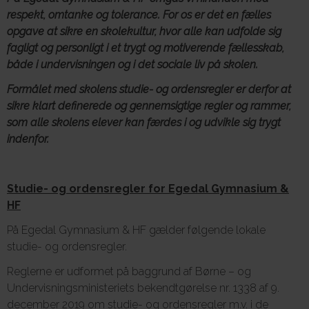
respekt, omtanke og tolerance. For os er det en fælles
opgave at sikre en skolekultur, hvor alle kan udfolde sig
fagligt og personligt i et trygt og motiverende fællesskab,
Om E.G.
både i undervisningen og i det sociale liv på skolen.
Formålet med skolens studie- og ordensregler er derfor at
sikre klart definerede og gennemsigtige regler og rammer,
som alle skolens elever kan færdes i og udvikle sig trygt
indenfor.
Studie- og ordensregler for Egedal Gymnasium &
HF
På Egedal Gymnasium & HF gælder følgende lokale
studie- og ordensregler.
Reglerne er udformet på baggrund af Børne – og
Undervisningsministeriets bekendtgørelse nr. 1338 af 9.
december 2019 om studie- og ordensregler m.v. i de