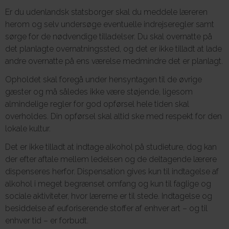
Er du udenlandsk statsborger skal du meddele læreren
herom og selv undersøge eventuelle indrejseregler samt
sørge for de nødvendige tilladelser. Du skal overnatte på
det planlagte overnatningssted, og det er ikke tilladt at lade
andre overnatte på ens værelse medmindre det er planlagt.
Opholdet skal foregå under hensyntagen til de øvrige
gæster og må således ikke være støjende, ligesom
almindelige regler for god opførsel hele tiden skal
overholdes. Din opførsel skal altid ske med respekt for den
lokale kultur.
Det er ikke tilladt at indtage alkohol på studieture, dog kan
der efter aftale mellem ledelsen og de deltagende lærere
dispenseres herfor. Dispensation gives kun til indtagelse af
alkohol i meget begrænset omfang og kun til faglige og
sociale aktiviteter, hvor lærerne er til stede. Indtagelse og
besiddelse af euforiserende stoffer af enhver art – og til
enhver tid – er forbudt.