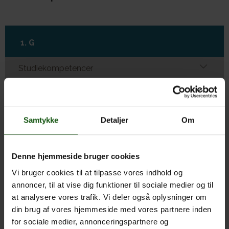
Om E.G.
1. G
Studiekompetencer
Personlige kompetencer
Sociale kompetencer
Samtykke
Detaljer
Om
Denne hjemmeside bruger cookies
2. G
Vi bruger cookies til at tilpasse vores indhold og
Studiekompetencer
annoncer, til at vise dig funktioner til sociale medier og til
at analysere vores trafik. Vi deler også oplysninger om
Personlige kompetencer
din brug af vores hjemmeside med vores partnere inden
for sociale medier, annonceringspartnere og