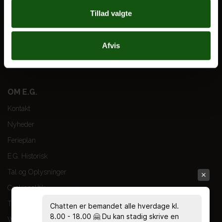
Tillad valgte
VORES UDDANNELSER
STX
Afvis
HF
Alle fag og valgfag
OM E.G.
Kontakt
Nyheder
Ferieplan
E.G. Historisk
Tal og Oplysninger
Cookiepolitik
Tilgængelighedserklæring
Chatten er bemandet alle hverdage kl.
8.00 - 18.00 🤗 Du kan stadig skrive en
Whistleblowerservice