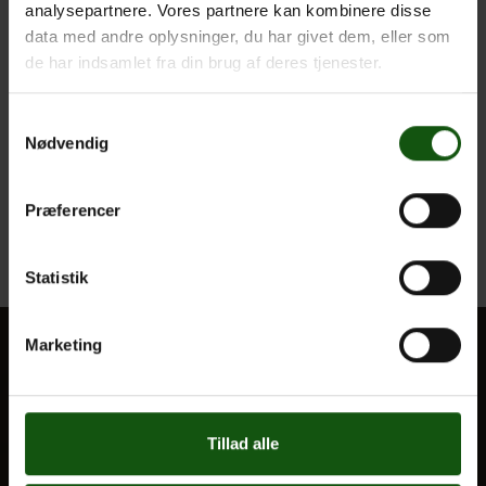
Sociale kompetencer
analysepartnere. Vores partnere kan kombinere disse
data med andre oplysninger, du har givet dem, eller som
de har indsamlet fra din brug af deres tjenester.
3. G.
Samtykkevalg
Nødvendig
Studiekompetencer
Personlige kompetencer
Præferencer
Sociale kompetencer
Statistik
Marketing
BLIV ELEV
Optagelse
Tillad alle
Til forældre