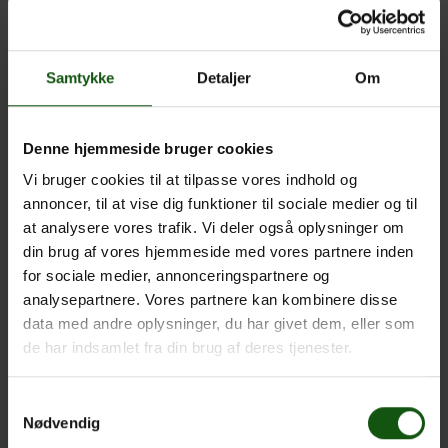
tysk
Samtykke
Detaljer
Om
Har du lyst til at komme ud at rejse, og kunne du tænke dig
at lære unge fra andre lande at kende? På EG kan du
komme på udvekslingsophold i Spanien, Frankrig eller
Denne hjemmeside bruger cookies
Tyskland. Som udvekslingselev bor du privat hos en
værtsfamilie, og du og din familie bliver selv værter for en
Vi bruger cookies til at tilpasse vores indhold og
udvekslingselev.
annoncer, til at vise dig funktioner til sociale medier og til
at analysere vores trafik. Vi deler også oplysninger om
Meget af tiden tilbringer vi sammen i udvekslingsgruppen,
din brug af vores hjemmeside med vores partnere inden
når vi tager på ture og laver aktiviteter sammen. Vi oplever
for sociale medier, annonceringspartnere og
også en skoledag i udlandet, hvor vi får lov at være fluen på
analysepartnere. Vores partnere kan kombinere disse
væggen. Du vil helt sikkert lære en masse om landets kultur
data med andre oplysninger, du har givet dem, eller som
og blive bedre til sproget, også selvom du måske taler
de har indsamlet fra din brug af deres tjenester.
engelsk med værtsfamilien.
Det kræver ikke nogen særlige forudsætninger at være
Samtykkevalg
med. Vi får tilskud fra EU-programmet Erasmus+ og kan
Nødvendig
derfor holde priserne på et minimum.