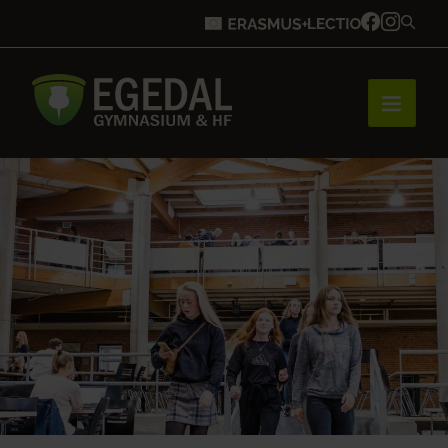
Forside
Brobygning
Bliv elev
Vores uddannelser