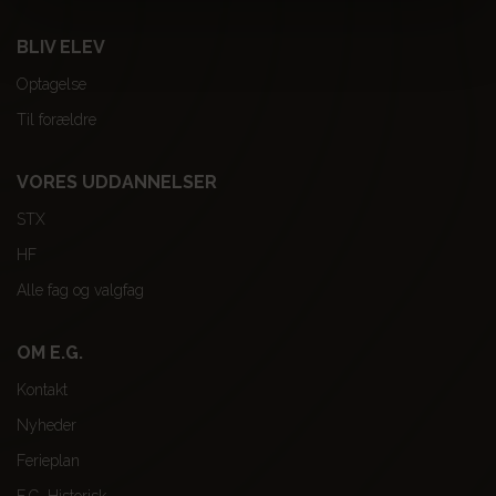
BLIV ELEV
Optagelse
Til forældre
VORES UDDANNELSER
STX
HF
Alle fag og valgfag
OM E.G.
Kontakt
Nyheder
Ferieplan
E.G. Historisk