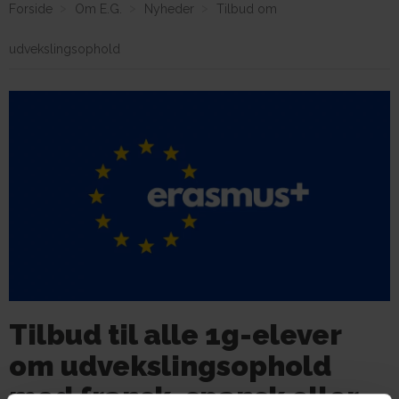
Forside
Om E.G.
Nyheder
Tilbud om
udvekslingsophold
Om E.G.
Tilbud til alle 1g-elever
om udvekslingsophold
med fransk, spansk eller