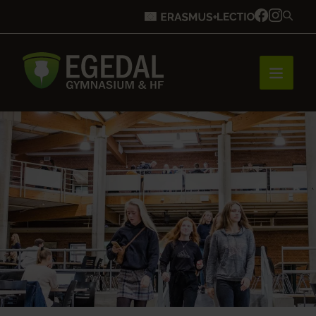
Forside
Brobygning
Bliv elev
Vores uddannelser