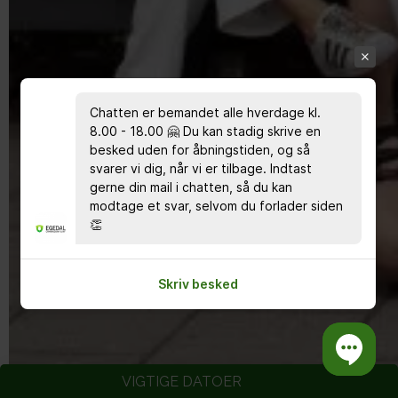
Chatten er bemandet alle hverdage kl.
8.00 - 18.00 🤗 Du kan stadig skrive en
besked uden for åbningstiden, og så
svarer vi dig, når vi er tilbage. Indtast
gerne din mail i chatten, så du kan
modtage et svar, selvom du forlader siden
👏
Skriv besked
VIGTIGE DATOER