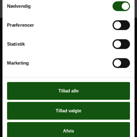
en hat og/eller en paraply med. Vi beklager ulejligheden.
Nødvendig
Præferencer
BLIV ELEV
Statistik
Optagelse
Til forældre
Marketing
VORES UDDANNELSER
STX
Tillad alle
HF
Alle fag og valgfag
Tillad valgte
OM E.G.
Afvis
Kontakt