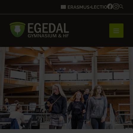
Forside
Brobygning
Bliv elev
Vores uddannelser