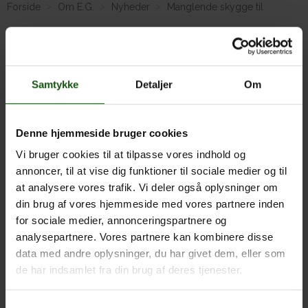
Forside
Om E.G.
Nyheder
Manglende skygge til
studenterhygge
Om E.G.
Samtykke
Detaljer
Om
Denne hjemmeside bruger cookies
Vi bruger cookies til at tilpasse vores indhold og
annoncer, til at vise dig funktioner til sociale medier og til
at analysere vores trafik. Vi deler også oplysninger om
din brug af vores hjemmeside med vores partnere inden
for sociale medier, annonceringspartnere og
analysepartnere. Vores partnere kan kombinere disse
Kære alle studenter, venner og familier.
data med andre oplysninger, du har givet dem, eller som
de har indsamlet fra din brug af deres tjenester.
Vi fik vores pavilloner stjålet natten til tirsdag og vi mangler
derfor lidt skygge til jer i morgen. Vi opfordrer jer til at tage
Samtykkevalg