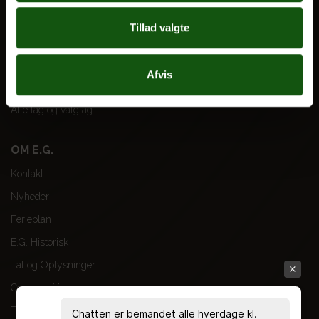
Tillad valgte
VORES UDDANNELSER
STX
Afvis
HF
Alle fag og valgfag
OM E.G.
Kontakt
Nyheder
Ferieplan
E.G. Historisk
Tal og Oplysninger
Cookiepolitik
Tilgængelighedserklæring
Chatten er bemandet alle hverdage kl.