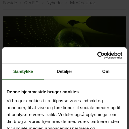
Forside
Om E.G.
Nyheder
Introfest 2024
Om E.G.
Samtykke
Detaljer
Om
Denne hjemmeside bruger cookies
Information vedrørende
Vi bruger cookies til at tilpasse vores indhold og
introfest den 20.
annoncer, til at vise dig funktioner til sociale medier og til
september:
at analysere vores trafik. Vi deler også oplysninger om
din brug af vores hjemmeside med vores partnere inden
for sociale medier, annonceringspartnere og