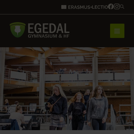
Forside
Brobygning
Bliv elev
Vores uddannelser