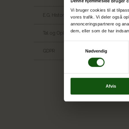
Denne hjemmeside bruger c
Vi bruger cookies til at tilpas
E.G. Historisk
vores trafik. Vi deler også 
annonceringspartnere og anal
dem, eller som de har indsaml
Tal og Oplysninger
Samtykkevalg
GDPR
Nødvendig
Afvis