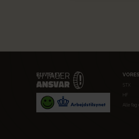
BLIV ELEV
VORES
Optagelse
STX
Til forældre
HF
Alle fag