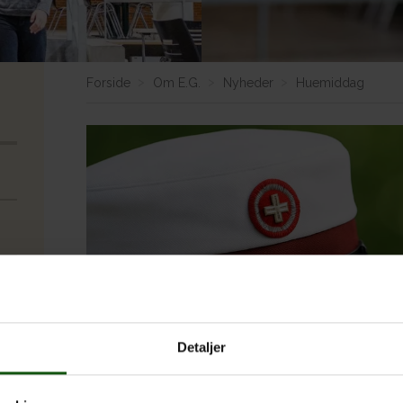
Forside
Om E.G.
Nyheder
Huemiddag
Detaljer