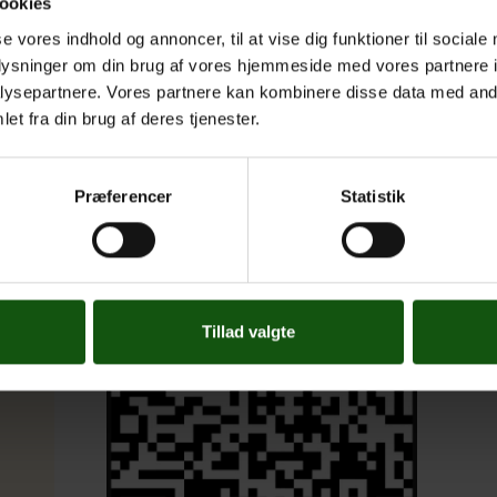
ookies
se vores indhold og annoncer, til at vise dig funktioner til sociale
oplysninger om din brug af vores hjemmeside med vores partnere i
Billetter til huemidda
ysepartnere. Vores partnere kan kombinere disse data med andr
et fra din brug af deres tjenester.
Link til køb af billetter:
https://place2book.com/
Præferencer
Statistik
Eller skan koden nedenunder:
Tillad valgte