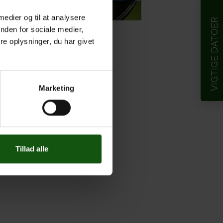
 medier og til at analysere
VIGTIGE DATOER
nden for sociale medier,
g 2026
e oplysninger, du har givet
da/sw2/sales/cjbhh6kl47
Marketing
Tillad alle