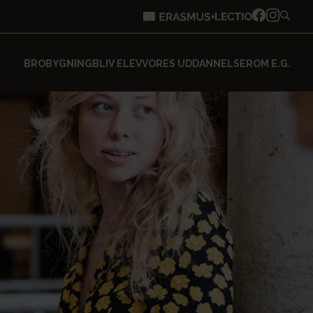
BROBYGNING
BLIV ELEV
VORES UDDANNELSER
OM E.G.