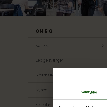
OM E.G.
Kontakt
Ledige stillinger
Skolens liv
Nyheder
Samtykke
Ferieplan