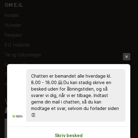
OM E.G.
Kontakt
Nyheder
Ferieplan
E.G. Historisk
Tal og Oplysninger
Cookiepolitik
Tilgængelighedserklæring
Chatten er bemandet alle hverdage kl.
8.00 - 18.00 🤗 Du kan stadig skrive en
Whistleblowerservice
besked uden for åbningstiden, og så
svarer vi dig, når vi er tilbage. Indtast
gerne din mail i chatten, så du kan
modtage et svar, selvom du forlader siden
👏
Skriv besked