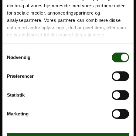
din brug af vores hjemmeside med vores partnere inden
BLIV ELEV
for sociale medier, annonceringspartnere og
Optagelse
analysepartnere. Vores partnere kan kombinere disse
Om E.G.
Til forældre
data med andre oplysninger, du har givet dem, eller som
de har indsamlet fra din brug af deres tjenester.
VORES UDDANNELSER
Samtykkevalg
STX
Nødvendig
HF
Alle fag og valgfag
Præferencer
OM E.G.
Statistik
Kontakt
Nyheder
Marketing
Ferieplan
E.G. Historisk