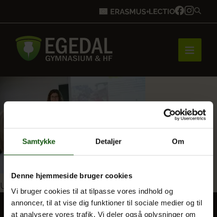
Forside
Brobygning
Samtykke
Detaljer
Om
Bliv elev
Denne hjemmeside bruger cookies
Indlægsnavigation
Udgivet i
Spansk
Vi bruger cookies til at tilpasse vores indhold og
annoncer, til at vise dig funktioner til sociale medier og til
Vores uddannelser
at analysere vores trafik. Vi deler også oplysninger om