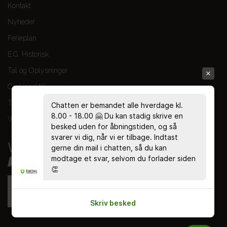
Kontakt
Nyheder
Ferieplan
E.G. Historisk
Tal og Oplysninger
Cookiepolitik
Tilgængelighedserklæring
Chatten er bemandet alle hverdage kl.
8.00 - 18.00 🤗 Du kan stadig skrive en
Whistleblowerservice
besked uden for åbningstiden, og så
svarer vi dig, når vi er tilbage. Indtast
gerne din mail i chatten, så du kan
modtage et svar, selvom du forlader siden
👏
Skriv besked