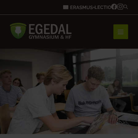
Forside
Brobygning
Bliv elev
Vores uddannelser