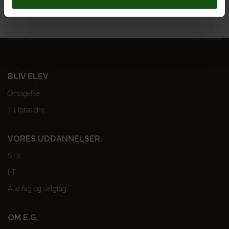
bevægelser.
BLIV ELEV
Optagelse
Til forældre
VORES UDDANNELSER
STX
HF
Alle fag og valgfag
OM E.G.