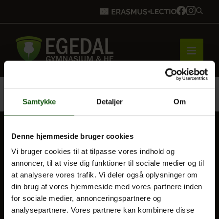
Forside
kalender
Efterårsferie
Forside
Samtykke
Detaljer
Om
Brobygning
Denne hjemmeside bruger cookies
BLIV ELEV
Vi bruger cookies til at tilpasse vores indhold og
annoncer, til at vise dig funktioner til sociale medier og til
Optagelse
Bliv elev
at analysere vores trafik. Vi deler også oplysninger om
Til forældre
din brug af vores hjemmeside med vores partnere inden
for sociale medier, annonceringspartnere og
VORES UDDANNELSER
analysepartnere. Vores partnere kan kombinere disse
Vores uddannelser