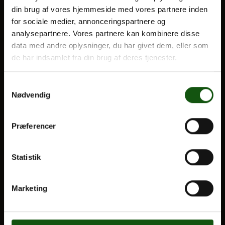
din brug af vores hjemmeside med vores partnere inden
BLIV ELEV
for sociale medier, annonceringspartnere og
Optagelse
analysepartnere. Vores partnere kan kombinere disse
Om E.G.
Til forældre
data med andre oplysninger, du har givet dem, eller som
de har indsamlet fra din brug af deres tjenester.
VORES UDDANNELSER
Samtykkevalg
STX
Nødvendig
HF
Alle fag og valgfag
Præferencer
OM E.G.
Statistik
Kontakt
Nyheder
Marketing
Ferieplan
E.G. Historisk