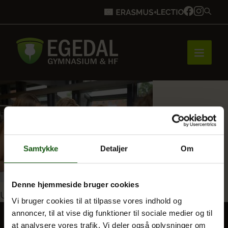
Forside
Brobygning
Samtykke
Detaljer
Om
Bliv elev
Denne hjemmeside bruger cookies
Indlægsnavigation
Udgivet i
Filosofi
Vi bruger cookies til at tilpasse vores indhold og
annoncer, til at vise dig funktioner til sociale medier og til
Vores uddannelser
at analysere vores trafik. Vi deler også oplysninger om