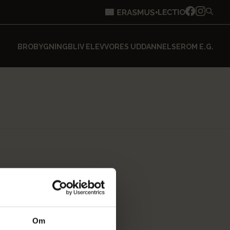
BROBYGNING
BLIV ELEV
VORES UDDANNELSER
OM E.G.
Om