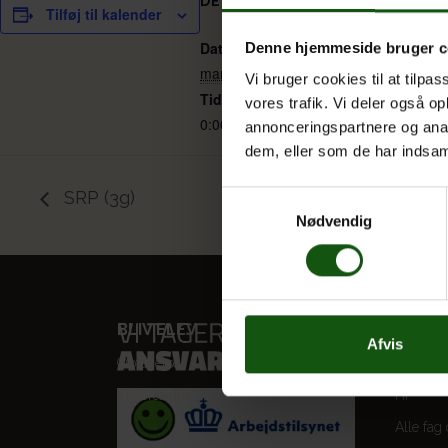
DETALJER
Tilføj til kalender
Dato:
Denne hjemmeside bruger c
marts 10
Vi bruger cookies til at tilpas
Tidspunkt:
vores trafik. Vi deler også 
0:00
annonceringspartnere og anal
dem, eller som de har indsaml
SRP (3g)
Samtykkevalg
Nødvendig
BLIV ELEV
VORES
Afvis
Optagelse
STX
Til forældre
HF
Alle fag