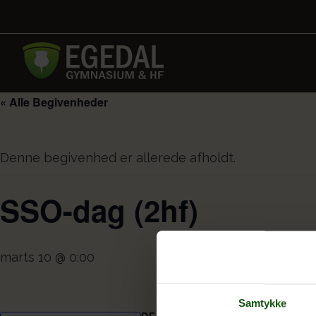
« Alle Begivenheder
Denne begivenhed er allerede afholdt.
SSO-dag (2hf)
marts 10 @ 0:00
Samtykke