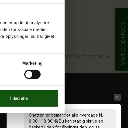
 medier og til at analysere
VIGTIGE DATOER
nden for sociale medier,
e oplysninger, du har givet
Costa Rica-dag (1g & 1hf)
Marketing
Tillad alle
Chatten er bemandet alle hverdage kl.
8.00 - 18.00 🤗 Du kan stadig skrive en
besked uden for åbningstiden, og så