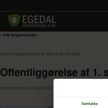
« Alle Begivenheder
Denne begivenhed er allerede afholdt.
Offentliggørelse af 1.
november 5, 2025 @ 0:00
Samtykke