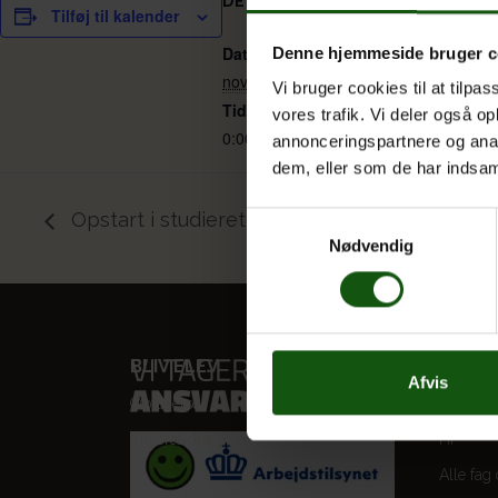
DETALJER
Tilføj til kalender
Dato:
Denne hjemmeside bruger c
november 5, 2025
Vi bruger cookies til at tilpas
Tidspunkt:
vores trafik. Vi deler også 
0:00
annonceringspartnere og anal
dem, eller som de har indsaml
Opstart i studieretningsklasse (1g)
Samtykkevalg
Nødvendig
BLIV ELEV
VORES
Afvis
Optagelse
STX
Til forældre
HF
Alle fag