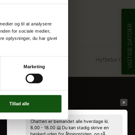
 medier og til at analysere
VIGTIGE DATOER
nden for sociale medier,
e oplysninger, du har givet
Hyttetur (1g)
Marketing
Tillad alle
Chatten er bemandet alle hverdage kl.
8.00 - 18.00 🤗 Du kan stadig skrive en
besked uden for åbningstiden, og så