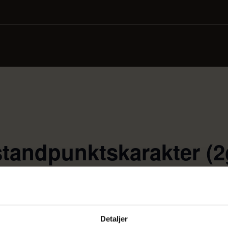
 standpunktskarakter (2
Detaljer