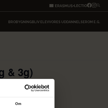
BROBYGNING
BLIV ELEV
VORES UDDANNELSER
OM E.G.
g & 3g)
Om