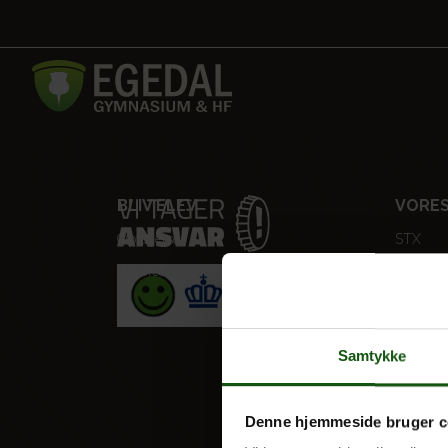
BLIV ELEV
VORES
Optagelse
STX
Til forældre
HF
Alle fag
Samtykke
Denne hjemmeside bruger c