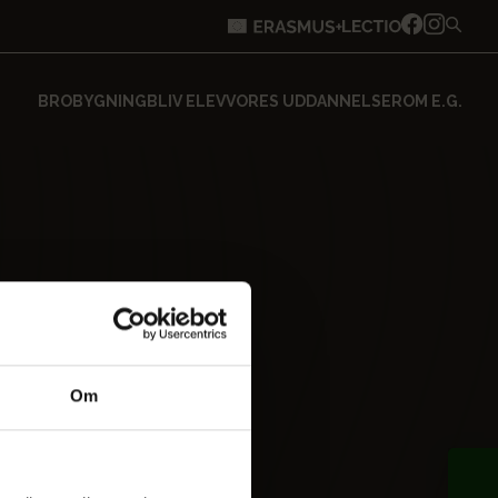
BROBYGNING
BLIV ELEV
VORES UDDANNELSER
OM E.G.
Om