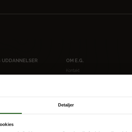
 UDDANNELSER
OM E.G.
Kontakt
Nyheder
 og valgfag
Ferieplan
E.G. Historisk
Detaljer
Tal og Oplysninger
Cookiepolitik
ookies
Tilgængelighedserklæring