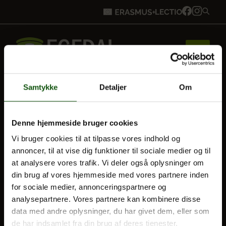
Samtykke
Detaljer
Om
Forside
BLIV ELEV
Denne hjemmeside bruger cookies
Optagelse
Vi bruger cookies til at tilpasse vores indhold og
Brobygning
Til forældre
annoncer, til at vise dig funktioner til sociale medier og til
at analysere vores trafik. Vi deler også oplysninger om
din brug af vores hjemmeside med vores partnere inden
VORES UDDANNELSER
Bliv elev
for sociale medier, annonceringspartnere og
STX
analysepartnere. Vores partnere kan kombinere disse
data med andre oplysninger, du har givet dem, eller som
HF
Vores uddannelser
de har indsamlet fra din brug af deres tjenester.