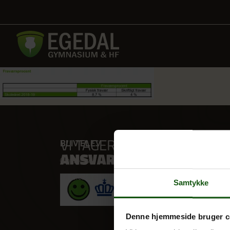
BLIV ELEV
VORES
Optagelse
STX
Til forældre
HF
Samtykke
Alle fag
Denne hjemmeside bruger c