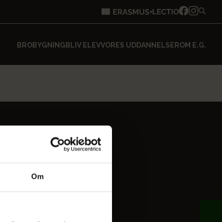
BROBYGNING
BLIV ELEV
VORES UDDANNELSER
OM E.G.
Om