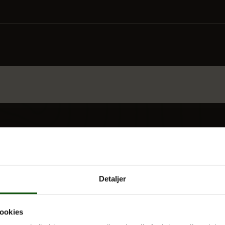
 UDDANNELSER
OM E.G.
Kontakt
Nyheder
Detaljer
 og valgfag
Ferieplan
E.G. Historisk
ookies
Tal og Oplysninger