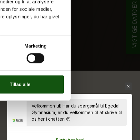
 medier og til at analysere
VIGTIGE DATOER
nden for sociale medier,
e oplysninger, du har givet
Marketing
Tillad alle
Velkommen til! Har du spørgsmål til Egedal
Gymnasium, er du velkommen til at skrive til
os her i chatten 😊
Skriv besked