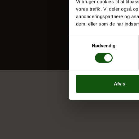
Vi bruger cookies til at tilpas
vores trafik. Vi deler også 
annonceringspartnere og anal
dem, eller som de har indsaml
Samtykkevalg
Nødvendig
Afvis