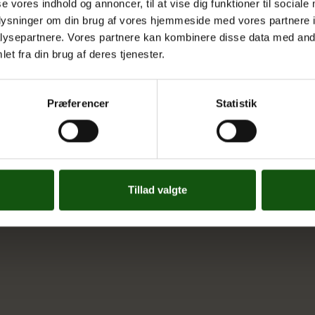
se vores indhold og annoncer, til at vise dig funktioner til sociale
Cookiepolitik
oplysninger om din brug af vores hjemmeside med vores partnere i
ysepartnere. Vores partnere kan kombinere disse data med andr
Tilgængelighedserklæring
et fra din brug af deres tjenester.
Whistleblowerservice
Præferencer
Statistik
Tillad valgte