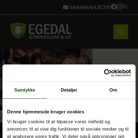
Forside
Brobygning
Samtykke
Detaljer
Om
Bliv elev
Denne hjemmeside bruger cookies
Indlægsnavigation
Udgivet i
Unge forandrer verden
Vi bruger cookies til at tilpasse vores indhold og
annoncer, til at vise dig funktioner til sociale medier og til
Vores uddannelser
at analysere vores trafik. Vi deler også oplysninger om