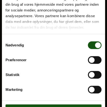
din brug af vores hjemmeside med vores partnere inden
BLIV ELEV
for sociale medier, annonceringspartnere og
Optagelse
analysepartnere. Vores partnere kan kombinere disse
Om E.G.
Til forældre
data med andre oplysninger, du har givet dem, eller som
de har indsamlet fra din brug af deres tjenester.
VORES UDDANNELSER
Samtykkevalg
STX
Nødvendig
HF
Alle fag og valgfag
Præferencer
OM E.G.
Statistik
Kontakt
Nyheder
Marketing
Ferieplan
E.G. Historisk