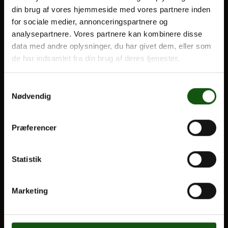
din brug af vores hjemmeside med vores partnere inden
BLIV ELEV
for sociale medier, annonceringspartnere og
Optagelse
analysepartnere. Vores partnere kan kombinere disse
Om E.G.
Til forældre
data med andre oplysninger, du har givet dem, eller som
de har indsamlet fra din brug af deres tjenester.
VORES UDDANNELSER
Samtykkevalg
STX
Nødvendig
HF
Alle fag og valgfag
Præferencer
OM E.G.
Statistik
Kontakt
Nyheder
Marketing
Ferieplan
E.G. Historisk