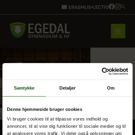
Forside
Brobygning
Samtykke
Detaljer
Om
Bliv elev
Denne hjemmeside bruger cookies
Indlægsnavigation
Udgivet i
Tillykke til en helt særlig årgang!
Vi bruger cookies til at tilpasse vores indhold og
annoncer, til at vise dig funktioner til sociale medier og til
Vores uddannelser
at analysere vores trafik. Vi deler også oplysninger om