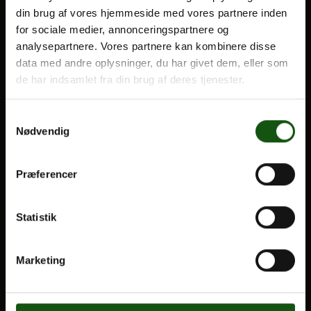
din brug af vores hjemmeside med vores partnere inden
BLIV ELEV
for sociale medier, annonceringspartnere og
Optagelse
analysepartnere. Vores partnere kan kombinere disse
Om E.G.
Til forældre
data med andre oplysninger, du har givet dem, eller som
de har indsamlet fra din brug af deres tjenester.
VORES UDDANNELSER
Samtykkevalg
STX
Nødvendig
HF
Alle fag og valgfag
Præferencer
OM E.G.
Statistik
Kontakt
Nyheder
Marketing
Ferieplan
E.G. Historisk