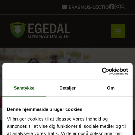
Forside
Brobygning
Samtykke
Detaljer
Om
Bliv elev
Denne hjemmeside bruger cookies
Indlægsnavigation
Udgivet i
Stil over EG
Vi bruger cookies til at tilpasse vores indhold og
annoncer, til at vise dig funktioner til sociale medier og til
Vores uddannelser
at analysere vores trafik. Vi deler også oplysninger om