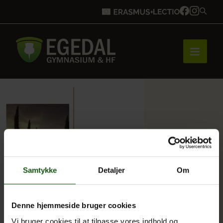
Forside
Brobygning
Samtykke
Detaljer
Om
Bliv elev
Denne hjemmeside bruger cookies
Vores uddannelser
Vi bruger cookies til at tilpasse vores indhold og