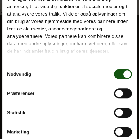
annoncer, til at vise dig funktioner til sociale medier og til
Indlægsnavigation
Udgivet i
Klimadigte 2024
at analysere vores trafik. Vi deler også oplysninger om
din brug af vores hjemmeside med vores partnere inden
Om E.G.
for sociale medier, annonceringspartnere og
analysepartnere. Vores partnere kan kombinere disse
BLIV ELEV
data med andre oplysninger, du har givet dem, eller som
Optagelse
de har indsamlet fra din brug af deres tjenester.
Til forældre
Samtykkevalg
Nødvendig
VORES UDDANNELSER
STX
Præferencer
HF
Alle fag og valgfag
Statistik
OM E.G.
Marketing
Kontakt