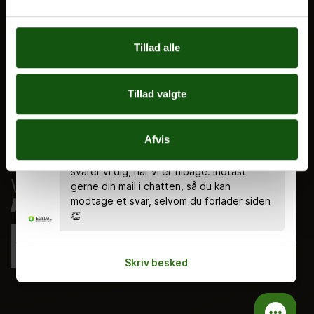
Nyheder
Ferieplan
Tillad alle
E.G. Historisk
Tal og Oplysninger
Tillad valgte
Cookiepolitik
Tilgængelighedserklæring
Chatten er bemandet alle hverdage kl.
Afvis
8.00 - 18.00 🤗 Du kan stadig skrive en
Whistleblowerservice
besked uden for åbningstiden, og så
svarer vi dig, når vi er tilbage. Indtast
gerne din mail i chatten, så du kan
modtage et svar, selvom du forlader siden
👏
Skriv besked