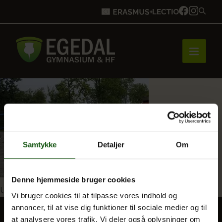
Forside
Brobygning
Samtykke
Detaljer
Om
Bliv elev
Denne hjemmeside bruger cookies
Indlægsnavigation
Udgivet i
Idrætsdag i regn og blæst
Vi bruger cookies til at tilpasse vores indhold og
annoncer, til at vise dig funktioner til sociale medier og til
Vores uddannelser
at analysere vores trafik. Vi deler også oplysninger om