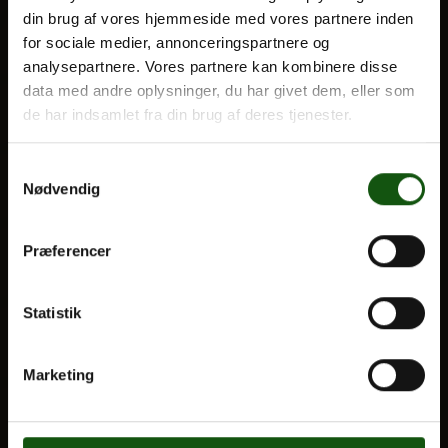
din brug af vores hjemmeside med vores partnere inden
BLIV ELEV
for sociale medier, annonceringspartnere og
Optagelse
analysepartnere. Vores partnere kan kombinere disse
Om E.G.
Til forældre
data med andre oplysninger, du har givet dem, eller som
de har indsamlet fra din brug af deres tjenester.
VORES UDDANNELSER
Samtykkevalg
STX
Nødvendig
HF
Alle fag og valgfag
Præferencer
OM E.G.
Statistik
Kontakt
Nyheder
Marketing
Ferieplan
E.G. Historisk