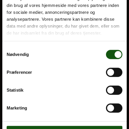
din brug af vores hjemmeside med vores partnere inden
BLIV ELEV
for sociale medier, annonceringspartnere og
Optagelse
analysepartnere. Vores partnere kan kombinere disse
Om E.G.
Til forældre
data med andre oplysninger, du har givet dem, eller som
de har indsamlet fra din brug af deres tjenester.
VORES UDDANNELSER
Samtykkevalg
STX
Nødvendig
HF
Alle fag og valgfag
Præferencer
OM E.G.
Statistik
Kontakt
Nyheder
Marketing
Ferieplan
E.G. Historisk