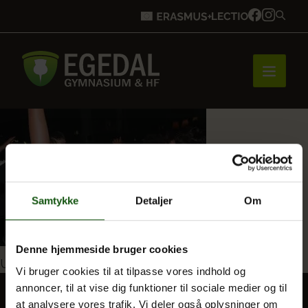
Forside
Brobygning
Samtykke
Detaljer
Om
Bliv elev
Denne hjemmeside bruger cookies
Indlægsnavigation
Udgivet i
Galla-fest 2025
Vi bruger cookies til at tilpasse vores indhold og
annoncer, til at vise dig funktioner til sociale medier og til
Vores uddannelser
at analysere vores trafik. Vi deler også oplysninger om