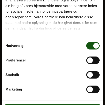
at analysere vores trafik. Vi deler også oplysninger om
din brug af vores hjemmeside med vores partnere inden
BLIV ELEV
for sociale medier, annonceringspartnere og
Om E.G.
Optagelse
analysepartnere. Vores partnere kan kombinere disse
data med andre oplysninger, du har givet dem, eller som
Til forældre
de har indsamlet fra din brug af deres tjenester.
VORES UDDANNELSER
Samtykkevalg
STX
Nødvendig
HF
Alle fag og valgfag
Præferencer
OM E.G.
Statistik
Kontakt
Nyheder
Marketing
Ferieplan
E.G. Historisk