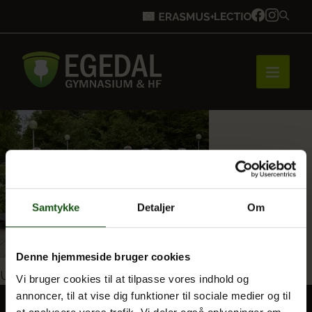
Forside
Brobygning
Samtykke
Detaljer
Om
Bliv elev
Denne hjemmeside bruger cookies
Indlægsnavigation
Udgivet i
Årets studenter 2025
Vi bruger cookies til at tilpasse vores indhold og
annoncer, til at vise dig funktioner til sociale medier og til
Vores uddannelser