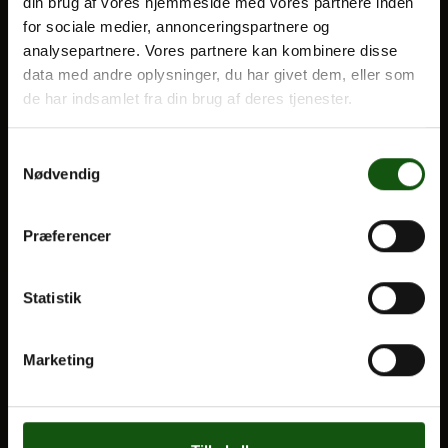
din brug af vores hjemmeside med vores partnere inden
Optagelse
for sociale medier, annonceringspartnere og
analysepartnere. Vores partnere kan kombinere disse
Til forældre
Om E.G.
data med andre oplysninger, du har givet dem, eller som
de har indsamlet fra din brug af deres tjenester.
VORES UDDANNELSER
STX
Samtykkevalg
Nødvendig
HF
Alle fag og valgfag
Præferencer
OM E.G.
Statistik
Kontakt
Nyheder
Marketing
Ferieplan
E.G. Historisk
Tal og Oplysninger