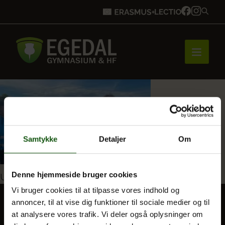
Forside
Samtykke
Detaljer
Om
Brobygning
Indlægsnavigation
Denne hjemmeside bruger cookies
Udgivet i
1g på Folkemødet
Bliv elev
Vi bruger cookies til at tilpasse vores indhold og
annoncer, til at vise dig funktioner til sociale medier og til
at analysere vores trafik. Vi deler også oplysninger om
Vores uddannelser
BLIV ELEV