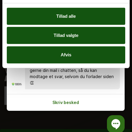
Ferieplan
Tillad alle
E.G. Historisk
Tal og Oplysninger
Cookiepolitik
Tillad valgte
Tilgængelighedserklæring
Chatten er bemandet alle hverdage kl.
8.00 - 18.00 🤗 Du kan stadig skrive en
Whistleblowerservice
Afvis
besked uden for åbningstiden, og så
svarer vi dig, når vi er tilbage. Indtast
gerne din mail i chatten, så du kan
modtage et svar, selvom du forlader siden
👏
Skriv besked