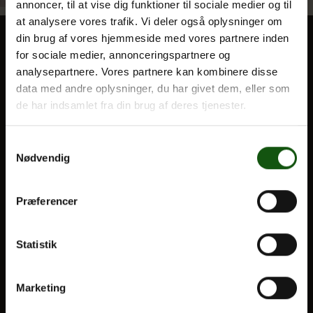
annoncer, til at vise dig funktioner til sociale medier og til
at analysere vores trafik. Vi deler også oplysninger om
din brug af vores hjemmeside med vores partnere inden
Om E.G.
for sociale medier, annonceringspartnere og
BLIV ELEV
analysepartnere. Vores partnere kan kombinere disse
data med andre oplysninger, du har givet dem, eller som
Optagelse
de har indsamlet fra din brug af deres tjenester.
Til forældre
Samtykkevalg
VORES UDDANNELSER
Nødvendig
STX
HF
Præferencer
Alle fag og valgfag
Statistik
OM E.G.
Kontakt
Marketing
Nyheder