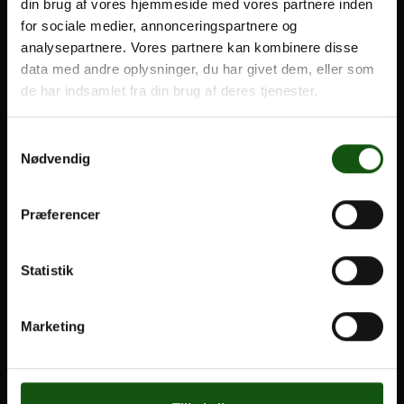
din brug af vores hjemmeside med vores partnere inden
for sociale medier, annonceringspartnere og
Optagelse
analysepartnere. Vores partnere kan kombinere disse
Til forældre
Om E.G.
data med andre oplysninger, du har givet dem, eller som
de har indsamlet fra din brug af deres tjenester.
VORES UDDANNELSER
STX
Samtykkevalg
Nødvendig
HF
Alle fag og valgfag
Præferencer
OM E.G.
Statistik
Kontakt
Nyheder
Marketing
Ferieplan
E.G. Historisk
Tal og Oplysninger