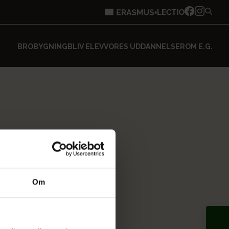
BROBYGNING
BLIV ELEV
VORES UDDANNELSER
OM E.G.
Om