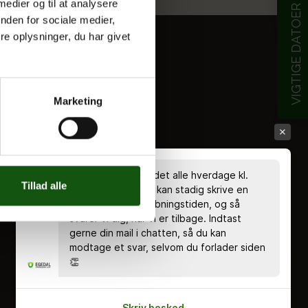
 medier og til at analysere
VIGTIGE DATOER
nden for sociale medier,
e oplysninger, du har givet
Marketing
Chatten er bemandet alle hverdage kl.
Tillad alle
8.00 - 18.00 🤗 Du kan stadig skrive en
besked uden for åbningstiden, og så
svarer vi dig, når vi er tilbage. Indtast
gerne din mail i chatten, så du kan
modtage et svar, selvom du forlader siden
👏
Skriv besked