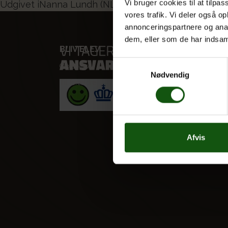
Indlægsnavigation
Vi bruger cookies til at tilpas
Udgivet i
Nanna Lundh (NL)
vores trafik. Vi deler også 
annonceringspartnere og anal
dem, eller som de har indsaml
BLIV ELEV
VORES
Samtykkevalg
Optagelse
STX
Nødvendig
Til forældre
HF
Alle fag
Afvis