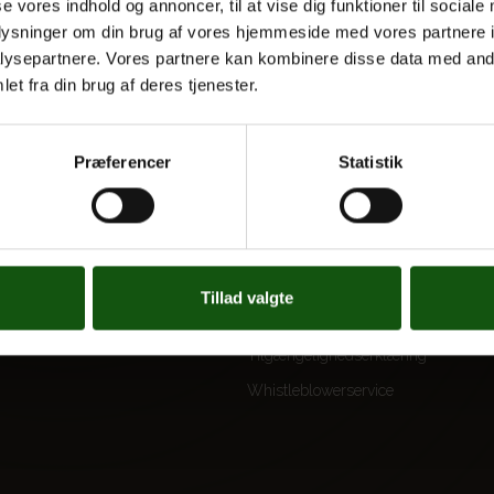
se vores indhold og annoncer, til at vise dig funktioner til sociale
oplysninger om din brug af vores hjemmeside med vores partnere i
ysepartnere. Vores partnere kan kombinere disse data med andr
et fra din brug af deres tjenester.
 UDDANNELSER
OM E.G.
Kontakt
Præferencer
Statistik
Nyheder
 og valgfag
Ferieplan
E.G. Historisk
Tal og Oplysninger
Tillad valgte
Cookiepolitik
Tilgængelighedserklæring
Whistleblowerservice