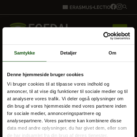
Samtykke
Detaljer
Om
Forside
BLIV ELEV
Denne hjemmeside bruger cookies
Optagelse
Vi bruger cookies til at tilpasse vores indhold og
Brobygning
Til forældre
annoncer, til at vise dig funktioner til sociale medier og til
at analysere vores trafik. Vi deler også oplysninger om
din brug af vores hjemmeside med vores partnere inden
VORES UDDANNELSER
Bliv elev
for sociale medier, annonceringspartnere og
STX
analysepartnere. Vores partnere kan kombinere disse
data med andre oplysninger, du har givet dem, eller som
HF
Vores uddannelser
de har indsamlet fra din brug af deres tjenester.