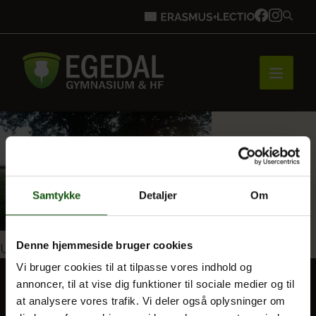
Forside
Samtykke
Detaljer
Om
Brobygning
Indlægsnavigation
Denne hjemmeside bruger cookies
Udgivet i
9_126164954112741_2606775352718343
Bliv elev
Vi bruger cookies til at tilpasse vores indhold og
annoncer, til at vise dig funktioner til sociale medier og til
at analysere vores trafik. Vi deler også oplysninger om
Vores uddannelser
BLIV ELEV