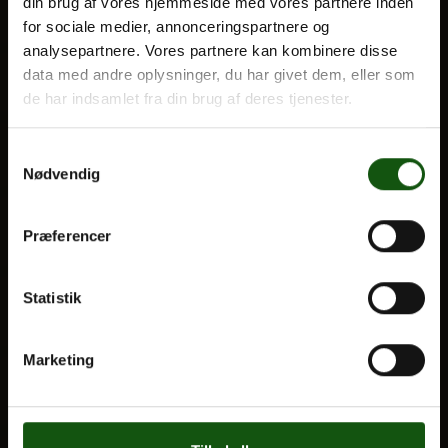
din brug af vores hjemmeside med vores partnere inden
Optagelse
for sociale medier, annonceringspartnere og
analysepartnere. Vores partnere kan kombinere disse
Til forældre
Om E.G.
data med andre oplysninger, du har givet dem, eller som
de har indsamlet fra din brug af deres tjenester.
VORES UDDANNELSER
STX
Samtykkevalg
Nødvendig
HF
Alle fag og valgfag
Præferencer
OM E.G.
Statistik
Kontakt
Nyheder
Marketing
Ferieplan
E.G. Historisk
Tal og Oplysninger