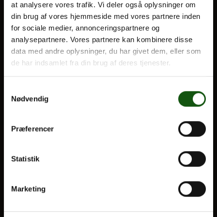
at analysere vores trafik. Vi deler også oplysninger om
din brug af vores hjemmeside med vores partnere inden
BLIV ELEV
for sociale medier, annonceringspartnere og
Om E.G.
analysepartnere. Vores partnere kan kombinere disse
Optagelse
data med andre oplysninger, du har givet dem, eller som
Til forældre
de har indsamlet fra din brug af deres tjenester.
VORES UDDANNELSER
Samtykkevalg
Nødvendig
STX
HF
Præferencer
Alle fag og valgfag
Statistik
OM E.G.
Kontakt
Marketing
Nyheder
Ferieplan