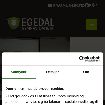
Forside
Brobygning
Samtykke
Detaljer
Om
Bliv elev
Denne hjemmeside bruger cookies
Indlægsnavigation
Vi bruger cookies til at tilpasse vores indhold og
Udgivet i
9_126164954112741_2366488766747004
annoncer, til at vise dig funktioner til sociale medier og til
Vores uddannelser