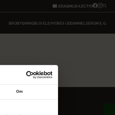
BROBYGNING
BLIV ELEV
VORES UDDANNELSER
OM E.G.
Om