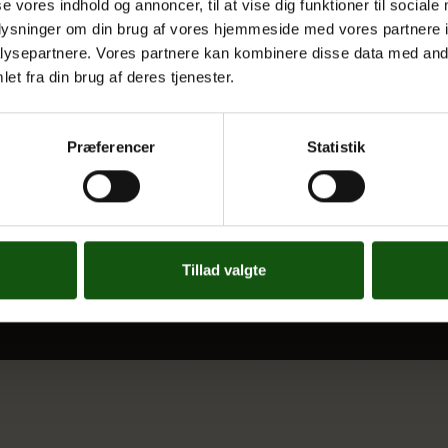
se vores indhold og annoncer, til at vise dig funktioner til sociale
oplysninger om din brug af vores hjemmeside med vores partnere i
Nyheder
ysepartnere. Vores partnere kan kombinere disse data med andr
 og valgfag
Ferieplan
et fra din brug af deres tjenester.
E.G. Historisk
Tal og Oplysninger
Præferencer
Statistik
Cookiepolitik
Tilgængelighedserklæring
Whistleblowerservice
Tillad valgte