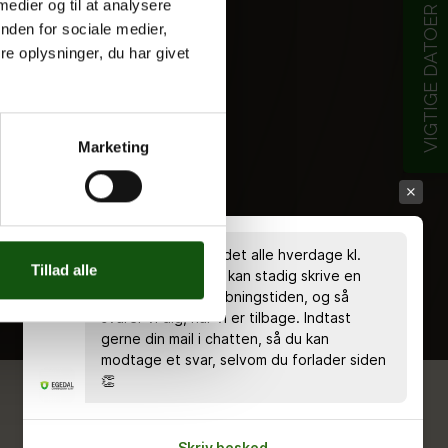
 medier og til at analysere
VIGTIGE DATOER
nden for sociale medier,
e oplysninger, du har givet
Marketing
Chatten er bemandet alle hverdage kl.
Tillad alle
8.00 - 18.00 🤗 Du kan stadig skrive en
besked uden for åbningstiden, og så
svarer vi dig, når vi er tilbage. Indtast
gerne din mail i chatten, så du kan
modtage et svar, selvom du forlader siden
👏
Skriv besked