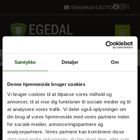
Forside
Samtykke
Detaljer
Om
Denne hjemmeside bruger cookies
Brobygning
BLIV ELEV
Vi bruger cookies til at tilpasse vores indhold og
Optagelse
annoncer, til at vise dig funktioner til sociale medier og til
at analysere vores trafik. Vi deler også oplysninger om
Til forældre
Bliv elev
din brug af vores hjemmeside med vores partnere inden
for sociale medier, annonceringspartnere og
VORES UDDANNELSER
analysepartnere. Vores partnere kan kombinere disse
Vores uddannelser
STX
data med andre oplysninger, du har givet dem, eller som