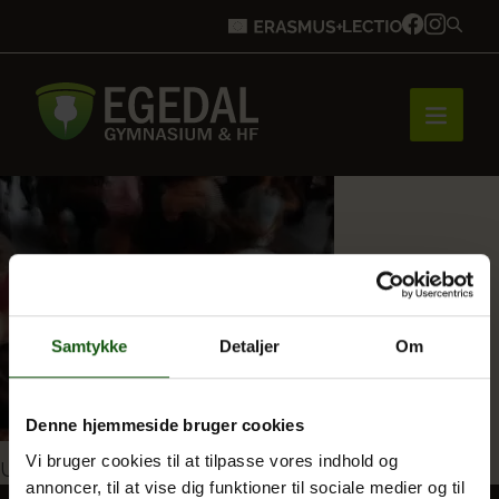
Forside
Brobygning
Samtykke
Detaljer
Om
Bliv elev
Denne hjemmeside bruger cookies
Vi bruger cookies til at tilpasse vores indhold og
Indlægsnavigation
Udgivet i
Salsafest
Vores uddannelser
annoncer, til at vise dig funktioner til sociale medier og til