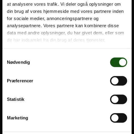
at analysere vores trafik. Vi deler også oplysninger om
din brug af vores hjemmeside med vores partnere inden
BLIV ELEV
for sociale medier, annonceringspartnere og
Om E.G.
analysepartnere. Vores partnere kan kombinere disse
Optagelse
data med andre oplysninger, du har givet dem, eller som
Til forældre
de har indsamlet fra din brug af deres tjenester.
VORES UDDANNELSER
Samtykkevalg
Nødvendig
STX
HF
Præferencer
Alle fag og valgfag
Statistik
OM E.G.
Kontakt
Marketing
Nyheder
Ferieplan