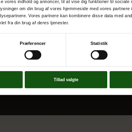
se vores indhold og annoncer, til at vise dig funktioner til sociale
oplysninger om din brug af vores hjemmeside med vores partnere i
Kontakt
ysepartnere. Vores partnere kan kombinere disse data med andr
Nyheder
et fra din brug af deres tjenester.
 og valgfag
Ferieplan
E.G. Historisk
Præferencer
Statistik
Tal og Oplysninger
Cookiepolitik
Tilgængelighedserklæring
Whistleblowerservice
Tillad valgte