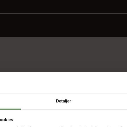
Detaljer
ookies
 UDDANNELSER
OM E.G.