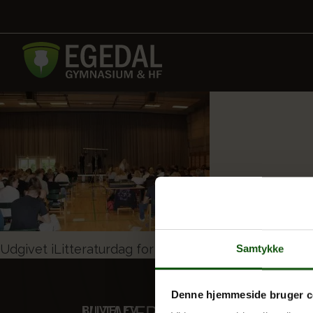
Indlægsnavigation
Udgivet i
Litteraturdag for unge
Samtykke
Denne hjemmeside bruger c
BLIV ELEV
VORES