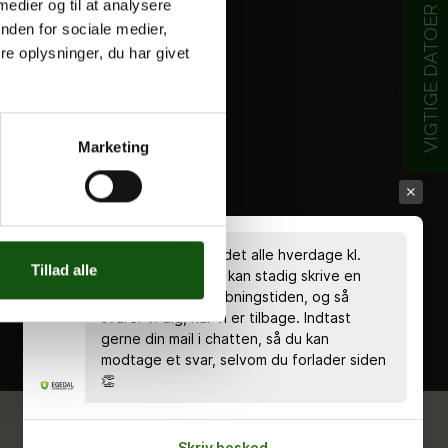
 medier og til at analysere
VIGTIGE DATOER
nden for sociale medier,
e oplysninger, du har givet
Marketing
Chatten er bemandet alle hverdage kl.
Tillad alle
8.00 - 18.00 🤗 Du kan stadig skrive en
besked uden for åbningstiden, og så
svarer vi dig, når vi er tilbage. Indtast
gerne din mail i chatten, så du kan
modtage et svar, selvom du forlader siden
👏
Skriv besked