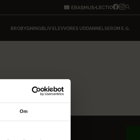
BROBYGNING
BLIV ELEV
VORES UDDANNELSER
OM E.G.
Om