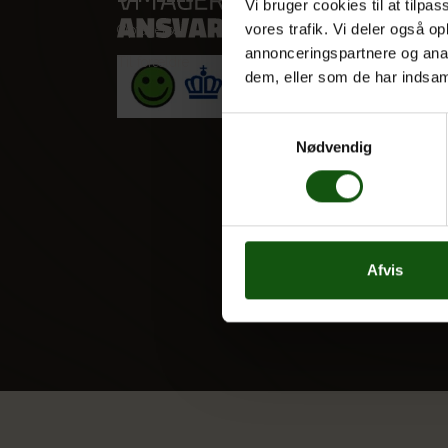
Vi bruger cookies til at tilpas
vores trafik. Vi deler også 
Optagelse
STX
annonceringspartnere og anal
Til forældre
HF
dem, eller som de har indsaml
Alle fag
Samtykkevalg
Nødvendig
Afvis