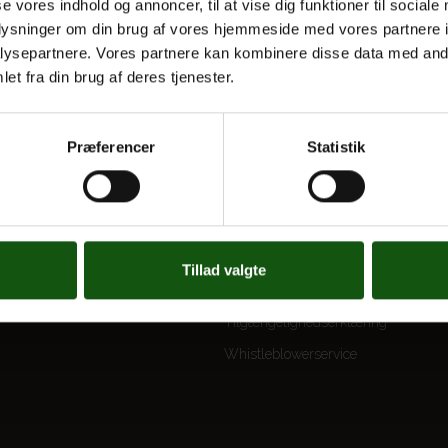
se vores indhold og annoncer, til at vise dig funktioner til sociale
oplysninger om din brug af vores hjemmeside med vores partnere i
ysepartnere. Vores partnere kan kombinere disse data med andr
et fra din brug af deres tjenester.
 UDDANNELSER
OM E.G.
Kontakt
Præferencer
Statistik
Nyheder
 og valgfag
Ferieplan
E.G. Historisk
Tal og Oplysninger
Tillad valgte
Cookiepolitik
Tilgængelighedserklæring
Whistleblowerservice