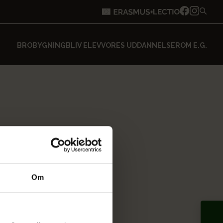
BROBYGNING
BLIV ELEV
VORES UDDANNELSER
OM E.G.
Om