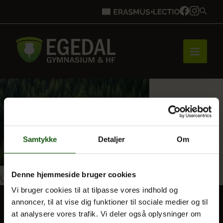
Forside
Brobygning
Samtykke
Detaljer
Om
Denne hjemmeside bruger cookies
Indlægsnavigation
Udgivet i
Bliv elev
Klimadigte 2024
Vi bruger cookies til at tilpasse vores indhold og
annoncer, til at vise dig funktioner til sociale medier og til
at analysere vores trafik. Vi deler også oplysninger om
Vores uddannelser
BLIV ELEV