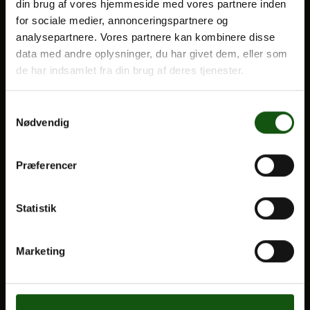
din brug af vores hjemmeside med vores partnere inden
for sociale medier, annonceringspartnere og
Optagelse
analysepartnere. Vores partnere kan kombinere disse
Til forældre
Om E.G.
data med andre oplysninger, du har givet dem, eller som
de har indsamlet fra din brug af deres tjenester.
VORES UDDANNELSER
STX
Samtykkevalg
Nødvendig
HF
Alle fag og valgfag
Præferencer
OM E.G.
Statistik
Kontakt
Nyheder
Marketing
Ferieplan
E.G. Historisk
Tal og Oplysninger