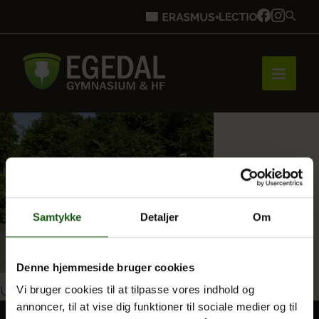
Forside
Brobygning
Samtykke
Detaljer
Om
Bliv elev
Denne hjemmeside bruger cookies
Indlægsnavigation
Udgivet i
Klassebilleder fra dimission 2026
Vi bruger cookies til at tilpasse vores indhold og
annoncer, til at vise dig funktioner til sociale medier og til
Vores uddannelser