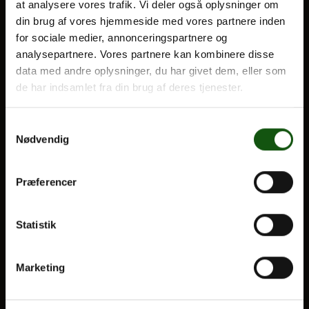
at analysere vores trafik. Vi deler også oplysninger om
din brug af vores hjemmeside med vores partnere inden
BLIV ELEV
for sociale medier, annonceringspartnere og
Om E.G.
analysepartnere. Vores partnere kan kombinere disse
Optagelse
data med andre oplysninger, du har givet dem, eller som
Til forældre
de har indsamlet fra din brug af deres tjenester.
VORES UDDANNELSER
Samtykkevalg
Nødvendig
STX
HF
Præferencer
Alle fag og valgfag
OM E.G.
Statistik
Kontakt
Marketing
Nyheder
Ferieplan