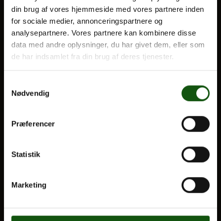
din brug af vores hjemmeside med vores partnere inden
BLIV ELEV
for sociale medier, annonceringspartnere og
Optagelse
analysepartnere. Vores partnere kan kombinere disse
Om E.G.
Til forældre
data med andre oplysninger, du har givet dem, eller som
de har indsamlet fra din brug af deres tjenester.
VORES UDDANNELSER
Samtykkevalg
STX
Nødvendig
HF
Alle fag og valgfag
Præferencer
OM E.G.
Statistik
Kontakt
Nyheder
Marketing
Ferieplan
E.G. Historisk