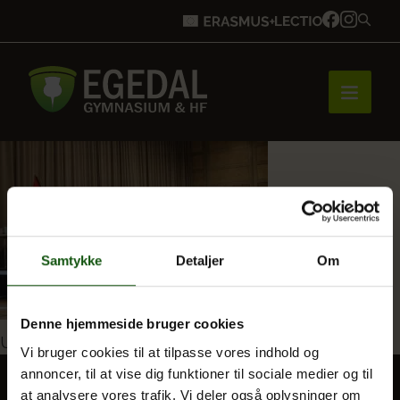
Forside
Brobygning
Samtykke
Detaljer
Om
Bliv elev
Denne hjemmeside bruger cookies
Indlægsnavigation
Udgivet i
Dimission og studenterkørsel 2026
Vi bruger cookies til at tilpasse vores indhold og
annoncer, til at vise dig funktioner til sociale medier og til
Vores uddannelser
at analysere vores trafik. Vi deler også oplysninger om