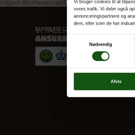
Indlægsnavigation
Vi bruger cookies til at tilpas
Udgivet i
Biosfæreprojekt på Møn
vores trafik. Vi deler også 
annonceringspartnere og anal
dem, eller som de har indsaml
BLIV ELEV
VORES
Samtykkevalg
Optagelse
STX
Nødvendig
Til forældre
HF
Alle fag
Afvis