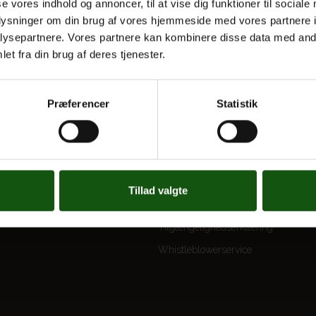
se vores indhold og annoncer, til at vise dig funktioner til sociale
oplysninger om din brug af vores hjemmeside med vores partnere i
ysepartnere. Vores partnere kan kombinere disse data med andr
et fra din brug af deres tjenester.
 UDDANNELSER
OM E.G.
Kontakt
Præferencer
Statistik
Nyheder
 og valgfag
Ferieplan
E.G. Historisk
Tal og Oplysninger
Tillad valgte
Cookiepolitik
Tilgængelighedserklæring
Whistleblowerservice