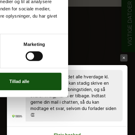
 medier og til at analysere
VIGTIGE DATOER
nden for sociale medier,
e oplysninger, du har givet
Marketing
Chatten er bemandet alle hverdage kl.
Tillad alle
8.00 - 18.00 🤗 Du kan stadig skrive en
besked uden for åbningstiden, og så
svarer vi dig, når vi er tilbage. Indtast
gerne din mail i chatten, så du kan
modtage et svar, selvom du forlader siden
👏
Skriv besked