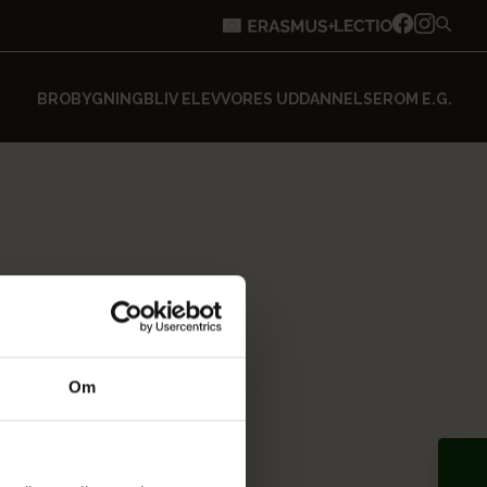
BROBYGNING
BLIV ELEV
VORES UDDANNELSER
OM E.G.
Om