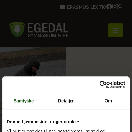
Forside
Brobygning
Samtykke
Detaljer
Om
Bliv elev
Denne hjemmeside bruger cookies
Vores uddannelser
Vi bruger cookies til at tilpasse vores indhold og