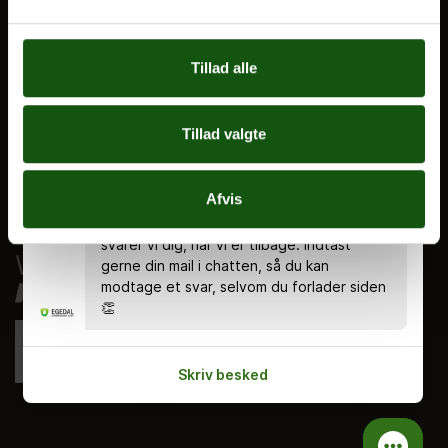
Nyheder
Ferieplan
Tillad alle
E.G. Historisk
Tal og Oplysninger
Tillad valgte
Cookiepolitik
Tilgængelighedserklæring
Chatten er bemandet alle hverdage kl.
Afvis
8.00 - 18.00 🤗 Du kan stadig skrive en
Whistleblowerservice
besked uden for åbningstiden, og så
svarer vi dig, når vi er tilbage. Indtast
gerne din mail i chatten, så du kan
modtage et svar, selvom du forlader siden
👏
Skriv besked