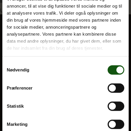
annoncer, til at vise dig funktioner til sociale medier og til
Indlægsnavigation
Udgivet i
Bioblitz i Oddermosen
at analysere vores trafik. Vi deler også oplysninger om
din brug af vores hjemmeside med vores partnere inden
Om E.G.
for sociale medier, annonceringspartnere og
analysepartnere. Vores partnere kan kombinere disse
BLIV ELEV
data med andre oplysninger, du har givet dem, eller som
Optagelse
de har indsamlet fra din brug af deres tjenester.
Til forældre
Samtykkevalg
Nødvendig
VORES UDDANNELSER
STX
Præferencer
HF
Alle fag og valgfag
Statistik
OM E.G.
Marketing
Kontakt