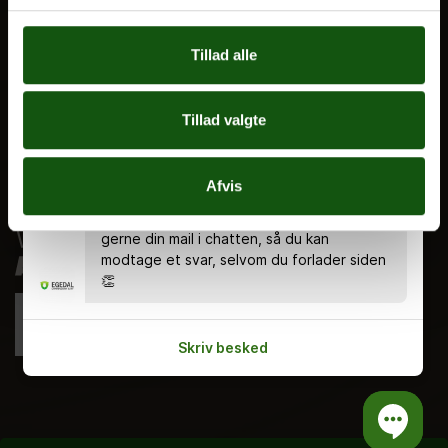
Ferieplan
Tillad alle
E.G. Historisk
Tal og Oplysninger
Cookiepolitik
Tillad valgte
Tilgængelighedserklæring
Chatten er bemandet alle hverdage kl.
8.00 - 18.00 🤗 Du kan stadig skrive en
Whistleblowerservice
Afvis
besked uden for åbningstiden, og så
svarer vi dig, når vi er tilbage. Indtast
gerne din mail i chatten, så du kan
modtage et svar, selvom du forlader siden
👏
Skriv besked