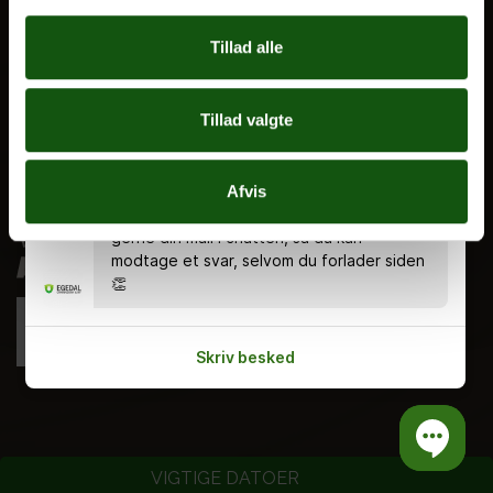
E.G. Historisk
Tillad alle
Tal og Oplysninger
Cookiepolitik
Tillad valgte
Tilgængelighedserklæring
Chatten er bemandet alle hverdage kl.
8.00 - 18.00 🤗 Du kan stadig skrive en
Whistleblowerservice
besked uden for åbningstiden, og så
Afvis
svarer vi dig, når vi er tilbage. Indtast
gerne din mail i chatten, så du kan
modtage et svar, selvom du forlader siden
👏
Skriv besked
VIGTIGE DATOER