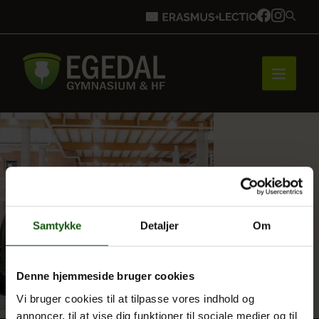
Forside
Brobygning
Samtykke
Detaljer
Om
Bliv elev
Denne hjemmeside bruger cookies
Vi bruger cookies til at tilpasse vores indhold og
Vores uddannelser
annoncer, til at vise dig funktioner til sociale medier og til