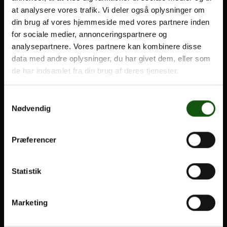
at analysere vores trafik. Vi deler også oplysninger om
din brug af vores hjemmeside med vores partnere inden
for sociale medier, annonceringspartnere og
Om E.G.
BLIV ELEV
analysepartnere. Vores partnere kan kombinere disse
Optagelse
data med andre oplysninger, du har givet dem, eller som
de har indsamlet fra din brug af deres tjenester.
Til forældre
Samtykkevalg
VORES UDDANNELSER
Nødvendig
STX
HF
Præferencer
Alle fag og valgfag
Statistik
OM E.G.
Kontakt
Marketing
Nyheder
Ferieplan