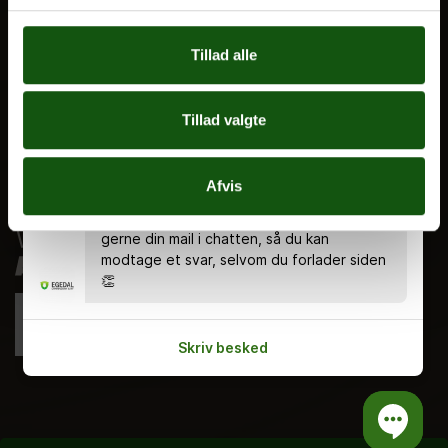
Ferieplan
Tillad alle
E.G. Historisk
Tal og Oplysninger
Cookiepolitik
Tillad valgte
Tilgængelighedserklæring
Chatten er bemandet alle hverdage kl.
8.00 - 18.00 🤗 Du kan stadig skrive en
Whistleblowerservice
Afvis
besked uden for åbningstiden, og så
svarer vi dig, når vi er tilbage. Indtast
gerne din mail i chatten, så du kan
modtage et svar, selvom du forlader siden
👏
Skriv besked