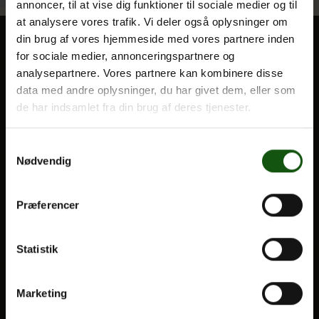
annoncer, til at vise dig funktioner til sociale medier og til
at analysere vores trafik. Vi deler også oplysninger om
din brug af vores hjemmeside med vores partnere inden
Om E.G.
for sociale medier, annonceringspartnere og
BLIV ELEV
analysepartnere. Vores partnere kan kombinere disse
data med andre oplysninger, du har givet dem, eller som
Optagelse
de har indsamlet fra din brug af deres tjenester.
Til forældre
Samtykkevalg
VORES UDDANNELSER
Nødvendig
STX
HF
Præferencer
Alle fag og valgfag
Statistik
OM E.G.
Kontakt
Marketing
Nyheder